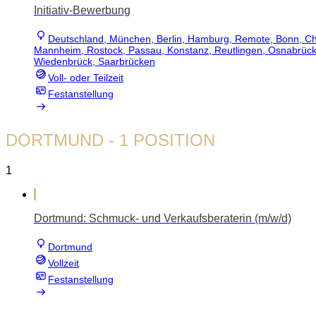
Initiativ-Bewerbung
Deutschland, München, Berlin, Hamburg, Remote, Bonn, Che
Mannheim, Rostock, Passau, Konstanz, Reutlingen, Osnabrück,
Wiedenbrück, Saarbrücken
Voll- oder Teilzeit
Festanstellung
DORTMUND
- 1 POSITION
1
Dortmund: Schmuck- und Verkaufsberaterin (m/w/d)
Dortmund
Vollzeit
Festanstellung