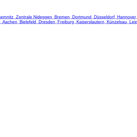
mnitz, Zentrale Nideggen, Bremen, Dortmund, Düsseldorf, Hannover, K
 Aachen, Bielefeld, Dresden, Freiburg, Kaiserslautern, Künzelsau, L