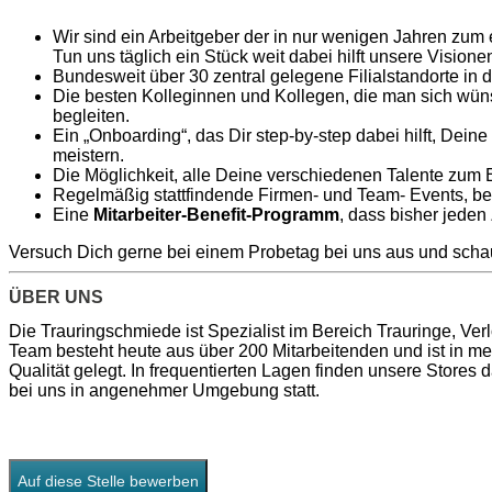
Wir sind ein Arbeitgeber der in nur wenigen Jahren zum 
Tun uns täglich ein Stück weit dabei hilft unsere Visionen
Bundesweit über 30 zentral gelegene Filialstandorte i
Die besten Kolleginnen und Kollegen, die man sich wüns
begleiten.
Ein „Onboarding“, das Dir step-by-step dabei hilft, Dein
meistern.
Die Möglichkeit, alle Deine verschiedenen Talente zum 
Regelmäßig stattfindende Firmen- und Team- Events, be
Eine
Mitarbeiter-Benefit-Programm
, dass bisher jeden
Versuch Dich gerne ​bei einem Probetag bei uns aus und schau
ÜBER UNS
Die Trauringschmiede ist Spezialist im Bereich Trauringe, Ve
Team besteht heute aus über 200 Mitarbeitenden und ist in m
Qualität gelegt. In frequentierten Lagen finden unsere Stores
bei uns in angenehmer Umgebung statt.
Auf diese Stelle bewerben