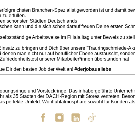
erfolgreichsten Branchen-Spezialist geworden ist und damit bew
 zu erfüllen.
n den schönsten Städten Deutschlands
chen kann und die sich schon darauf freuen Deine ersten Schri
e selbstständige Arbeitsweise im Filialalltag unter Beweis zu s
Einsatz zu bringen und Dich über unsere “Trauringschmiede-Ak
i denen man nicht nur auf beruflicher Ebene austauscht, sond
 Zufriedenheitstest unserer Mitarbeiter*innen überstanden hat
e Dir den besten Job der ​Welt ​an!
#derjobausliebe
rlobungsringe und Vorsteckringe. Das inhabergeführte Unterneh
ehr als 35 Städten der DACH-Region mit Stores vertreten. Beso
 das perfekte Umfeld. Wohlfühlatmosphäre sowohl für Kunden als 