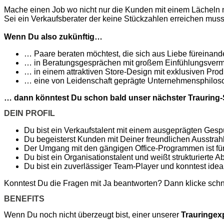
Mache einen Job wo nicht nur die Kunden mit einem Lächeln
Sei ein Verkaufsberater der keine Stückzahlen erreichen mus
Wenn Du also zukünftig…
… Paare beraten möchtest, die sich aus Liebe füreinand
… in Beratungsgesprächen mit großem Einfühlungsvermög
… in einem attraktiven Store-Design mit exklusiven Prod
… eine von Leidenschaft geprägte Unternehmensphilosop
… dann könntest Du schon bald unser nächster Trauring-S
DEIN PROFIL
Du bist ein Verkaufstalent mit einem ausgeprägten Ges
Du begeisterst Kunden mit Deiner freundlichen Ausstra
Der Umgang mit den gängigen Office-Programmen ist fü
Du bist ein Organisationstalent und weißt strukturierte Ab
Du bist ein zuverlässiger Team-Player und konntest idea
​Konntest Du die Fragen mit Ja beantworten? Dann klicke schn
BENEFITS
Wenn Du noch nicht überzeugt bist, einer unserer
Trauringex