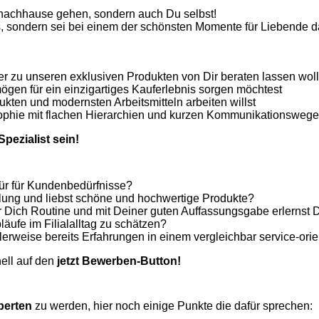
 nachhause gehen, sondern auch Du selbst!
s, sondern sei bei einem der schönsten Momente für Liebende d
er zu unseren exklusiven Produkten von Dir beraten lassen wol
en für ein einzigartiges Kauferlebnis sorgen möchtest
ukten und modernsten Arbeitsmitteln arbeiten willst
hie mit flachen Hierarchien und kurzen Kommunikationswegen g
pezialist sein!
pür für Kundenbedürfnisse?
hlung und liebst schöne und hochwertige Produkte?
r Dich Routine und mit Deiner guten Auffassungsgabe erlerns
läufe im Filialalltag zu schätzen?
lerweise bereits Erfahrungen in einem vergleichbar service-or
ell auf den
jetzt Bewerben-Button!
perten
zu werden, hier noch einige Punkte die dafür sprechen: